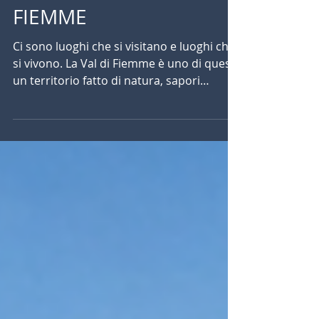
TRAMONTO IN VAL DI
FIEMME
Ci sono luoghi che si visitano e luoghi che
si vivono. La Val di Fiemme è uno di questi:
un territorio fatto di natura, sapori
autentici e momenti da condividere. In
questo articolo vi accompagniamo alla
scoperta degli spot più imperdibili per
godersi il tramonto, con piccoli consigli
per vivere al meglio l'esperienza! Passo
Lavazè e Passo Oclini Il passo Lavazè
regala un panorama aperto sulle Dolomiti
con tantissimi prati alpini. Il sole cala
dietro le montagne regalando col