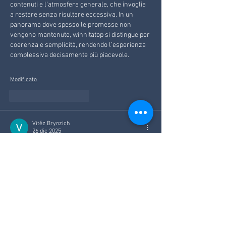
contenuti e l’atmosfera generale, che invoglia 
a restare senza risultare eccessiva. In un 
panorama dove spesso le promesse non 
vengono mantenute, winnitatop si distingue per 
coerenza e semplicità, rendendo l’esperienza 
complessiva decisamente più piacevole.
Modificato
Mi piace
Rispondi
Vítěz Brynzich
26 dic 2025
nice
Mi piace
Rispondi
Bazak nestors
11 nov 2025
Non avrei mai pensato che un link trovato per 