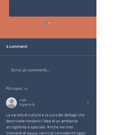
4 commenti
Milano-Cortina 2026: le
KRAMPUS: L'OM
Scrivi un commento...
Olimpiadi arrivano in Val di
NATALE
Fiemme
Più nuovi
riolli
3 giorni fa
La varietà di culture e la cura dei dettagli che 
descrivete rendono l'idea di un ambiente 
accogliente e speciale. Anche nei miei 
momenti di pausa, cerco di concedermi spazi 