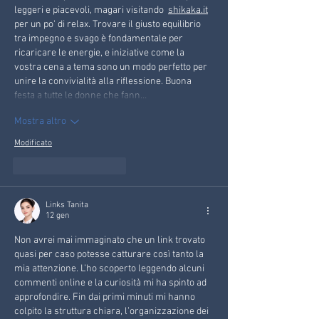
leggeri e piacevoli, magari visitando  
shikaka.it
per un po' di relax. Trovare il giusto equilibrio 
tra impegno e svago è fondamentale per 
ricaricare le energie, e iniziative come la 
vostra cena a tema sono un modo perfetto per 
unire la convivialità alla riflessione. Buona 
festa a tutte le donne che fann…
Mostra altro
Modificato
Mi piace
Rispondi
Links Tanita
12 gen
Non avrei mai immaginato che un link trovato 
quasi per caso potesse catturare così tanto la 
mia attenzione. L’ho scoperto leggendo alcuni 
commenti online e la curiosità mi ha spinto ad 
approfondire. Fin dai primi minuti mi hanno 
colpito la struttura chiara, l’organizzazione dei 