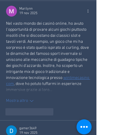
Marilynn
19 nov 2025
Nel vasto mondo dei casinò online, ho avuto 
l'opportunità di provare alcuni giochi piuttosto 
insoliti che si discostano dai classici slot e 
tavoli verdi. Ad esempio, un gioco che mi ha 
sorpreso è stato quello ispirato al curling, dove 
le dinamiche del famoso sport invernale si 
uniscono alle meccaniche di guadagno tipiche 
dei giochi d'azzardo. Inoltre, ho scoperto un 
intrigante mix di gioco tradizionale e 
innovazione tecnologica presso 
wintimecasino 
com
, dove ho potuto tuffarmi in esperienze 
immersive grazie ai loro…
Mostra altro
Mi piace
Rispondi
gamer3649
19 nov 2025