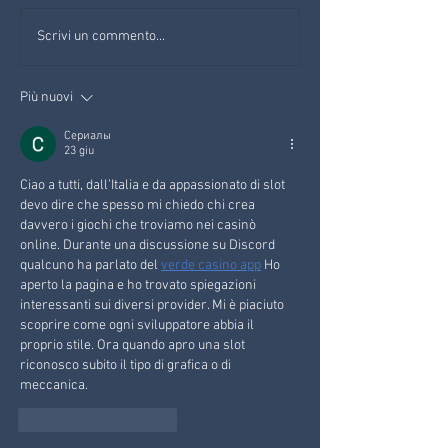
Milano-Cortina 2026: le
2 GIUGNO: FIEM
Scrivi un commento...
Olimpiadi arrivano in Val di
SENZ'AUTO!
Fiemme
Più nuovi
Сериалы
23 giu
Ciao a tutti, dall’Italia e da appassionato di slot 
devo dire che spesso mi chiedo chi crea 
davvero i giochi che troviamo nei casinò 
online. Durante una discussione su Discord 
qualcuno ha parlato del 
verde casino app
 Ho 
aperto la pagina e ho trovato spiegazioni 
interessanti sui diversi provider. Mi è piaciuto 
scoprire come ogni sviluppatore abbia il 
proprio stile. Ora quando apro una slot 
riconosco subito il tipo di grafica o di 
meccanica.
Mi piace
Rispondi