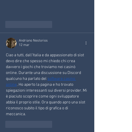
Mi piace
Rispondi
Andriano Nestorios
12 mar
Ciao a tutti, dall’Italia e da appassionato di slot 
devo dire che spesso mi chiedo chi crea 
davvero i giochi che troviamo nei casinò 
online. Durante una discussione su Discord 
qualcuno ha parlato del 
software casino 
online
. Ho aperto la pagina e ho trovato 
spiegazioni interessanti sui diversi provider. Mi 
è piaciuto scoprire come ogni sviluppatore 
abbia il proprio stile. Ora quando apro una slot 
riconosco subito il tipo di grafica o di 
meccanica.
Mi piace
Rispondi