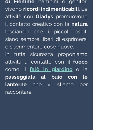
di Fiemme
 bambini e genitori 
vivono 
ricordi indimenticabili
. Le 
attività con 
Gladys
 promuovono 
il contatto creativo con la 
natura 
lasciando che i piccoli ospiti 
siano sempre liberi di esprimersi 
e sperimentare cose nuove. 
In tutta sicurezza proponiamo 
attività a contatto con il 
fuoco 
come il 
falò in giardino
e la 
passeggiata al buio con le 
lanterne
 che vi stiamo per 
raccontare...