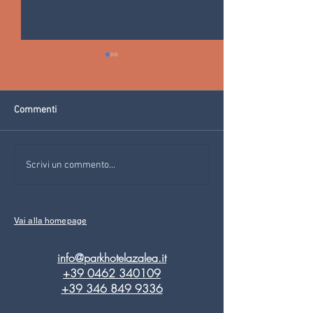
Commenti
I'LL NEVER CAN SAY
Il menu vegano di
Scrivi un commento...
GOODBYE: FINISCE LA
all'Eco Park Hotel
STAGIONE ALL'ECO PARK
Val di Fiemme (Tr
HOTEL AZALEA IN VAL DI
Vai alla homepage
FIEMME
info@parkhotelazalea.it
+39 0462 340109
+39 346 849 9336