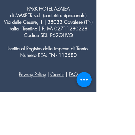
PARK HOTEL AZALEA
di MAXPER s.r.l. (società unipersonale)
Via delle Cesure, 1 | 38033 Cavalese (TN)
Italia - Trentino | P. IVA
02711280228
Codice SDI: P62QHVQ
Iscritta al Registro delle imprese di Trento
Numero REA: TN - 113580
Privacy Policy
|
Credits
|
FAQ
Stazione meteo Val di Fiemme