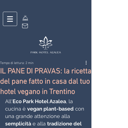
Tempo di lettura: 2 min
IL PANE DI PRAVAS: la ricetta
del pane fatto in casa dal tuo
hotel vegano in Trentino
All'
Eco Park Hotel Azalea
, la 
cucina è 
vegan plant-based
 con 
una grande attenzione alla 
semplicità
 e alla 
tradizione del 