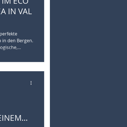
 IM ECO
A IN VAL
 perfekte
b in den Bergen.
ogische,...
EINEM