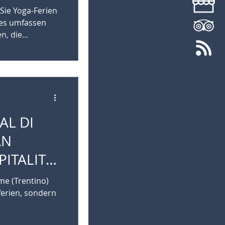
Sie Yoga-Ferien
des umfassen
, die...
AL DI
AN
W
me (Trentino)
ferien, sondern