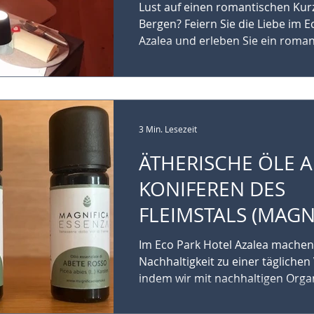
HOTEL MIT
Lust auf einen romantischen Kur
WELLNESSZENTRUM
Bergen? Feiern Sie die Liebe im E
Azalea und erleben Sie ein romant
DI FIEMME (TRENT
3 Min. Lesezeit
ÄTHERISCHE ÖLE 
KONIFEREN DES
FLEIMSTALS (MAGN
ESSENZA)
Im Eco Park Hotel Azalea machen
Nachhaltigkeit zu einer täglichen
indem wir mit nachhaltigen Orga
und...