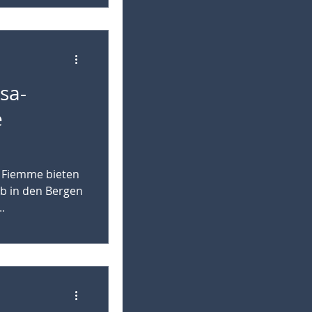
sa-
e
di Fiemme bieten
b in den Bergen
.