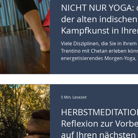
NICHT NUR YOGA: d
der alten indischen
Kampfkunst in Ihr
Hotel im Trentino
Viele Disziplinen, die Sie in Ihre
Trentino mit Chetan erleben kön
energetisierendes Morgen-Yoga, 
5 Min. Lesezeit
HERBSTMEDITATION
Reflexion zur Vorb
auf Ihren nächsten