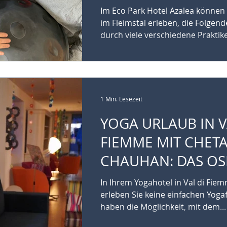
FIEMME
Im Eco Park Hotel Azalea können 
im Fleimstal erleben, die Folgen
durch viele verschiedene Praktiken
1 Min. Lesezeit
YOGA URLAUB IN V
FIEMME MIT CHET
CHAUHAN: DAS OSPITALITÀ
NATURA INTERVIE
In Ihrem Yogahotel in Val di Fiem
erleben Sie keine einfachen Yoga
haben die Möglichkeit, mit dem...