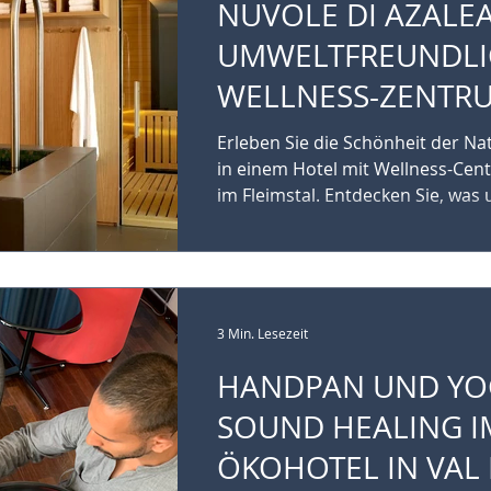
NUVOLE DI AZALEA
UMWELTFREUNDLI
WELLNESS-ZENTR
ECO PARK HOTEL A
Erleben Sie die Schönheit der Na
VAL DI FIEMME
in einem Hotel mit Wellness-Cent
im Fleimstal. Entdecken Sie, was u
3 Min. Lesezeit
HANDPAN UND YO
SOUND HEALING I
ÖKOHOTEL IN VAL 