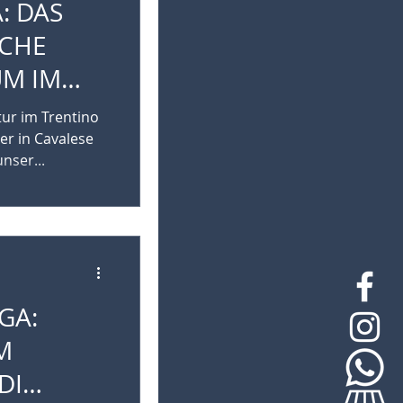
: DAS
CHE
UM IM
ZALEA IN
tur im Trentino
er in Cavalese
nser...
GA:
M
DI