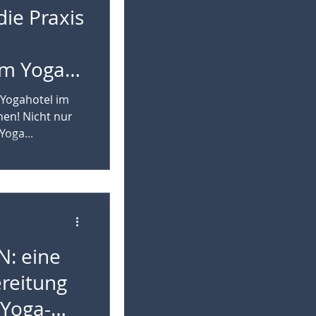
ie Praxis
em Yoga-
m Yogahotel im
nen! Nicht nur
Yoga...
: eine
ereitung
 Yoga-