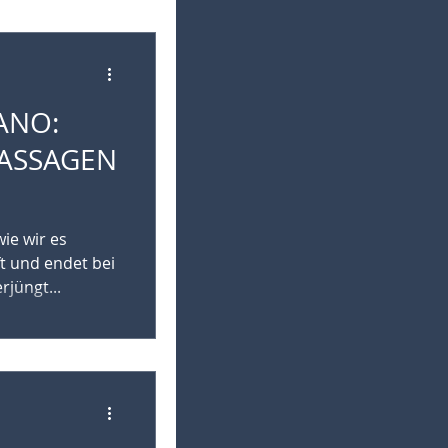
ANO:
MASSAGEN
wie wir es
t und endet bei
rjüngt...