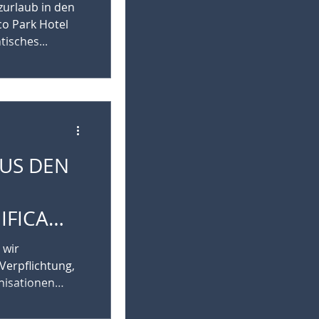
zurlaub in den
 IN VAL
co Park Hotel
isches...
INO)
AUS DEN
IFICA
 wir
 Verpflichtung,
nisationen