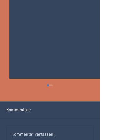
Kommentare
ROMANTIC SPA:
ÄTHERISCHE ÖLE
Kommentar verfassen...