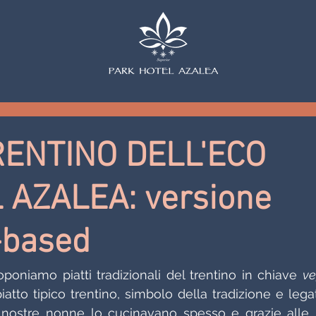
ENTINO DELL'ECO
 AZALEA: versione
-based
roponiamo piatti tradizionali del trentino in chiave 
ve
iatto tipico trentino, simbolo della tradizione e legat
Le nostre nonne lo cucinavano spesso e grazie alle l