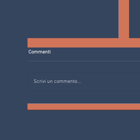
Commenti
Scrivi un commento...
IL TIBET INCONTRA LA VAL DI
FIEMME: RETREAT DI
„KNITTING“ (LAVORO A
MAGLIA) 11.06 - 15.06.2023