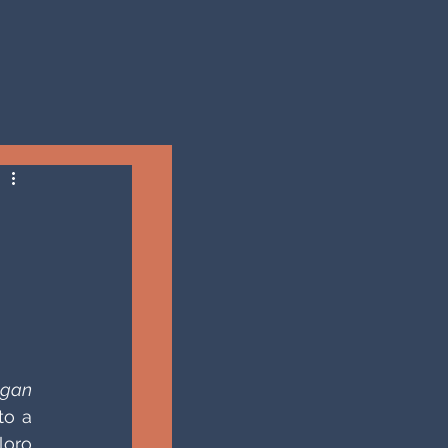
gan 
o a 
oro 