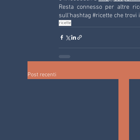
Resta connesso per altre rice
sull'hashtag 
#ricette
 che trovi 
ricette
Post recenti