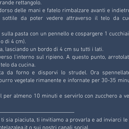
grande rettangolo.
orso delle mani e fatelo rimbalzare avanti e indietro,
ottile da poter vedere attraverso il telo da cuc
sulla pasta con un pennello e cospargere 1 cucchiaio
o di 4 cm).
a, lasciando un bordo di 4 cm su tutti i lati.
erso l'interno sul ripieno. A questo punto, arrotolate
 telo da cucina.
a da forno e disporvi lo strudel. Ora spennellate
l burro vegetale rimanente e infornate per 30-35 minut
l per almeno 10 minuti e servirlo con zucchero a vel
 sia piaciuta, ti invitiamo a provarla e ad inviarci le 
elazalea.it
o sui nostri canali social.