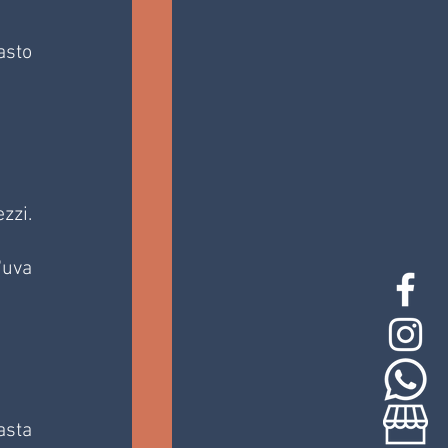
sto 
zi. 
uva 
sta 