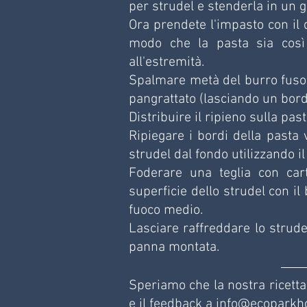
per strudel e stenderla in un 
Ora prendete l'impasto con il d
modo che la pasta sia così s
all'estremità.
Spalmare metà del burro fuso 
pangrattato (lasciando un bord
Distribuire il ripieno sulla past
Ripiegare i bordi della pasta v
strudel dal fondo utilizzando il
Foderare una teglia con cart
superficie dello strudel con i
fuoco medio.
Lasciare raffreddare lo strude
panna montata.
Speriamo che la nostra ricetta ti
e il feedback a 
info@ecoparkhot