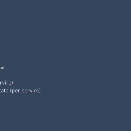
na
rvire)
ata (per servire)