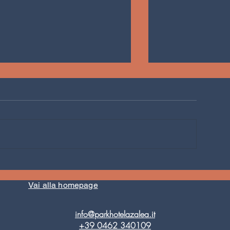
IL VEGANO È PER TUTTI!
I'LL NEVER CAN 
GOODBYE: FINIS
STAGIONE ALL'E
Vai alla homepage
HOTEL AZALEA IN
FIEMME
info@parkhotelazalea.it
+39 0462 340109