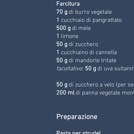
Farcitura
70 g 
di burro vegetale
1
 cucchiaio di pangrattato
500 g
 di mele
1
 limone
50 g
 di zucchero
1 
cucchiaino di cannella
50 g
 di mandorle tritate
facoltativo
: 
50 g
 di uva sultani
50 g
 di zucchero a velo (per se
200 ml
 di panna vegetale mont
Preparazione
Pasta per strudel