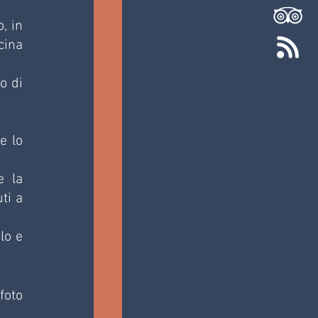
 in 
ina 
 di 
 lo 
 la 
i a 
o e 
foto 