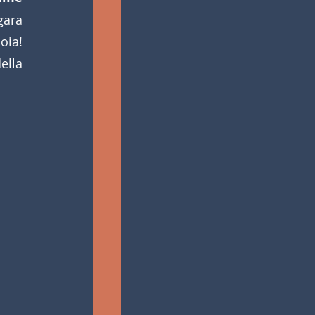
ara 
ia! 
lla 