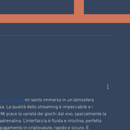
QUANDO LA MONTAGNA
FOREST BATHING 
DIVENTA SCOPERTA E
FIEMME: il primo
DIVERTIMENTO: escursione
certificato al mon
stiva con noi a 2400 metri
Forest Bathing
o in diretta
 mi sento immerso in un’atmosfera 
sa. La qualità dello streaming è impeccabile e i 
Mi piace la varietà dei giochi dal vivo, specialmente la 
drenalina. L’interfaccia è fluida e intuitiva, perfetta 
pagamento in criptovalute, rapido e sicuro. È 