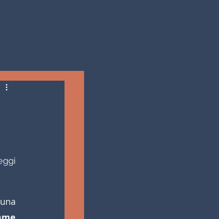
eggi 
una 
Val di Fiemme 