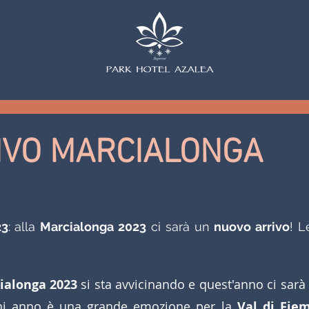
IVO MARCIALONGA
23
: alla 
Marcialonga 2023
 ci sarà un 
nuovo arrivo
! L
ialonga 2023
 si sta avvicinando e quest'anno ci sarà 
ni anno è una grande emozione per la 