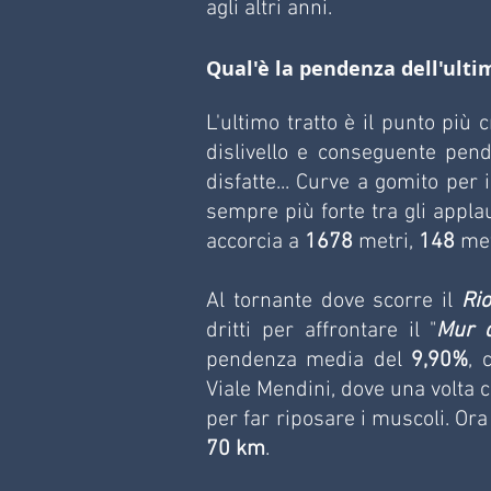
agli altri anni. 
Qual'è la pendenza dell'ulti
L'ultimo tratto è il punto più c
dislivello e conseguente pen
disfatte... Curve a gomito per 
sempre più forte tra gli applau
accorcia a 
1678 
metri, 
148
 me
Al tornante dove scorre il 
Ri
dritti per affrontare il "
Mur d
pendenza media del 
9,90%
, 
Viale Mendini, dove una volta 
70 km
.