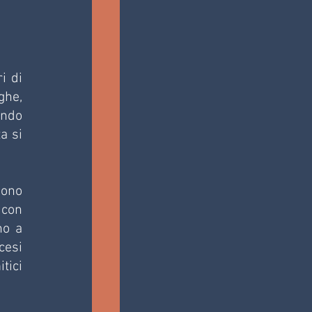
i di 
ghe, 
ndo 
 si 
ono 
con 
o a 
cesi 
per far riposare i muscoli. Ora si prosegue dritti per concludere gli affascinanti e mitici 