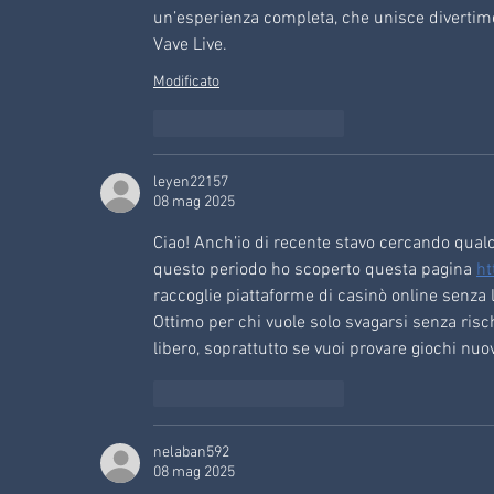
un’esperienza completa, che unisce divertiment
Vave Live.
Modificato
Mi piace
Rispondi
leyen22157
08 mag 2025
Ciao! Anch’io di recente stavo cercando qualc
questo periodo ho scoperto questa pagina 
ht
raccoglie piattaforme di casinò online senza
Ottimo per chi vuole solo svagarsi senza ris
libero, soprattutto se vuoi provare giochi nuov
Mi piace
Rispondi
nelaban592
08 mag 2025