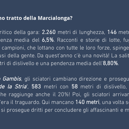
mo tratto della Marcialonga?
ritico della gara: 
2.260
 metri di lunghezza, 
146
 metr
denza media del 
6,5%
. Racconti e storie di lotte, fu
i campioni, che lottano con tutte le loro forze, spinge
si della gente. Da quest'anno c'è una novità! La salita
tri di dislivello e una pendenza media dell'
8,80%
.
o Gambis
, gli sciatori cambiano direzione e prosegu
e la Stria
", 
583
 metri con 
58
 metri di dislivello, 
che raggiunge anche il 20%! Poi, gli sciatori arrivan
c'era il traguardo. Qui mancano 
140 metri
, una volta s