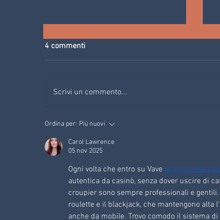
4 commenti
Scrivi un commento...
IL TIBET INCONTRA LA VAL DI
Ordina per:
Più nuovi
FIEMME: RETREAT DI
„KNITTING“ (LAVORO A
Carol Lawrence
MAGLIA) 11.06 - 15.06.2023
e
05 nov 2025
Ogni volta che entro su Vave 
scommesse calci
autentica da casinò, senza dover uscire di ca
croupier sono sempre professionali e gentili. 
roulette e il blackjack, che mantengono alta l’a
anche da mobile. Trovo comodo il sistema di 