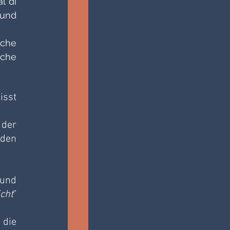
 di 
und 
che 
che 
sst 
der 
den 
und 
cht
" 
die 