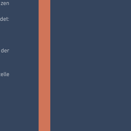
zen 
et: 
der 
lle 