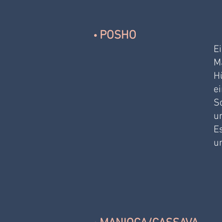
POSHO
• 
E
M
H
e
S
un
E
u