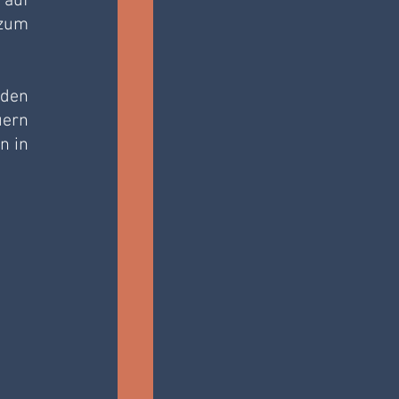
auf 
um 
den 
ern 
 in 