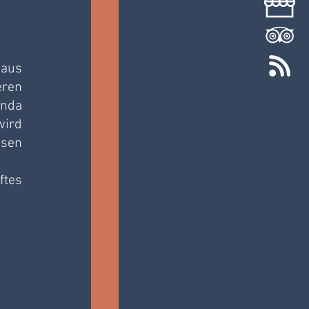
aus 
en 
nda 
ird 
sen 
tes 