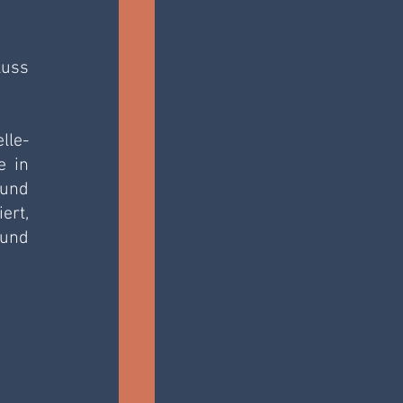
uss 
lle-
 in 
und 
rt, 
und 