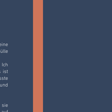
ine 
lle 
Ich 
ist 
ste 
und 
sie 