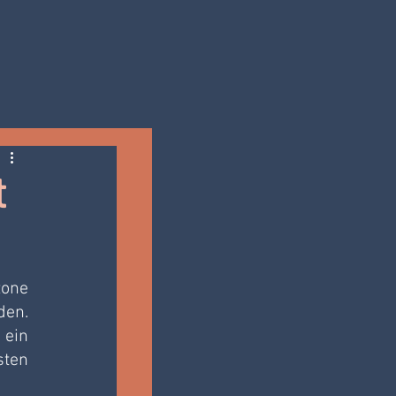
t
one 
en. 
ein 
ten 