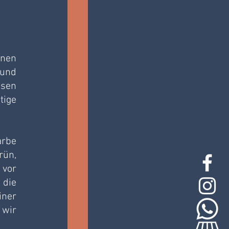
nen 
und 
sen 
ige 
rbe 
ün, 
vor 
die 
ner 
wir 