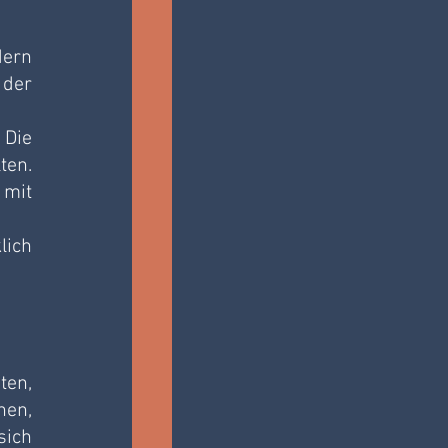
ern 
der 
Die 
en. 
mit 
ich 
en, 
en, 
ich 