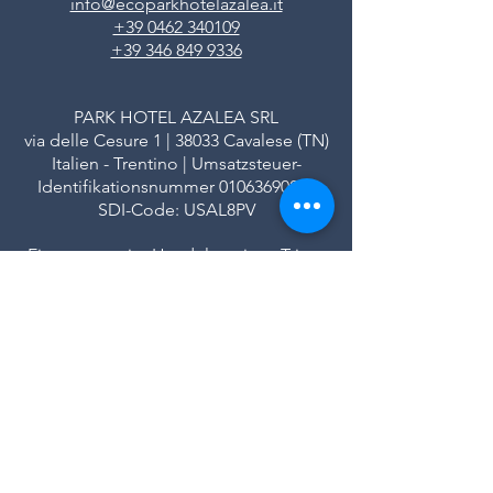
info@ecoparkhotelazalea.it
+39 0462 340109
+39 346 849 9336
PARK HOTEL AZALEA SRL
via delle Cesure 1 | 38033 Cavalese (TN)
Italien - Trentino | Umsatzsteuer-
Identifikationsnummer
01063690224
SDI-Code: USAL8PV
Eingetragen im Handelsregister Trient
REA-Nummer: TN - 113580
Stammkapital 102.808,00 € voll eingezahlt
|
|
Datenschutz
Kredite
FAQ