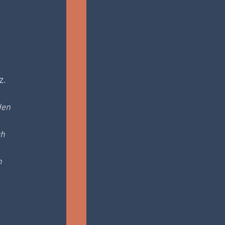
z.
den 
h 
n 