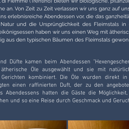
 di Fiemme (Trentino) bieten wir biologische, pflanzlic
 an. Von Zeit zu Zeit verlassen wir uns ganz auf uns
uns erlebnisreiche Abendessen vor, die das ganzheitli
Natur und die Ursprünglichkeit des Fleimstals in 
Dreikönigsessen haben wir uns einen Weg mit ätherisc
tig aus den typischen Bäumen des Fleimstals gewon
nd Düfte kamen beim Abendessen "Hexengeschen
therische Öle ausgewählt und sie mit natürlich
erichten kombiniert. Die Öle wurden direkt in 
ten einen raffinierten Duft, der zu den angebote
 Abendessens hatten die Gäste die Möglichkeit, 
echen und so eine Reise durch Geschmack und Geruch