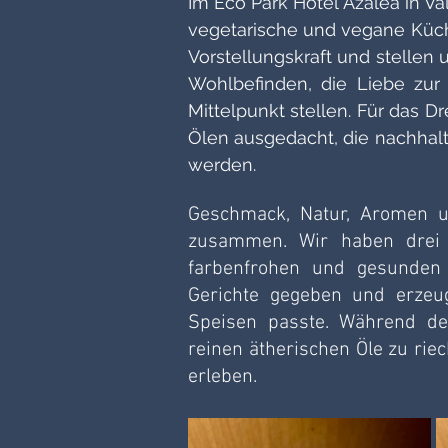
Im Eco Park Hotel Azalea in Val
vegetarische und vegane Küche
Vorstellungskraft und stellen 
Wohlbefinden, die Liebe zur 
Mittelpunkt stellen. Für das 
Ölen ausgedacht, die nachhal
werden. 
Geschmack, Natur, Aromen u
zusammen. Wir haben drei ä
farbenfrohen und gesunden G
Gerichte gegeben und erzeug
Speisen passte. Während des
reinen ätherischen Öle zu ri
erleben.