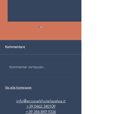
Kommentare
KRAMPUS: DER SCHATTEN
2. JUNI: AUTOFR
Kommentar verfassen...
VON WEIHNACHTEN
FIEMME!
Vai alla homepage
info@ecoparkhotelazalea.it
+39 0462 340109
+39 346 849 9336