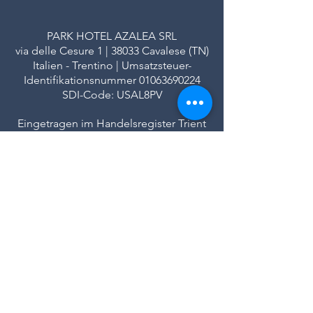
PARK HOTEL AZALEA SRL
via delle Cesure 1 | 38033 Cavalese (TN)
Italien - Trentino | Umsatzsteuer-
Identifikationsnummer
01063690224
SDI-Code: USAL8PV
Eingetragen im Handelsregister Trient
REA-Nummer: TN - 113580
Stammkapital 102.808,00 € voll eingezahlt
|
|
Datenschutz
Kredite
FAQ
Stazione meteo Val di Fiemme