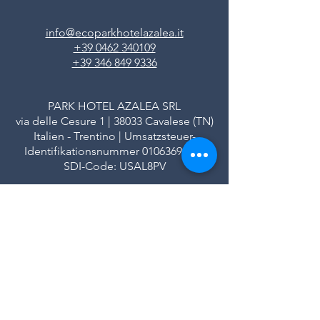
info@ecoparkhotelazalea.it
+39 0462 340109
+39 346 849 9336
PARK HOTEL AZALEA SRL
via delle Cesure 1 | 38033 Cavalese (TN)
Italien - Trentino | Umsatzsteuer-
Identifikationsnummer
01063690224
SDI-Code: USAL8PV
Eingetragen im Handelsregister Trient
REA-Nummer: TN - 113580
Stammkapital 102.808,00 € voll eingezahlt
|
|
Datenschutz
Kredite
FAQ