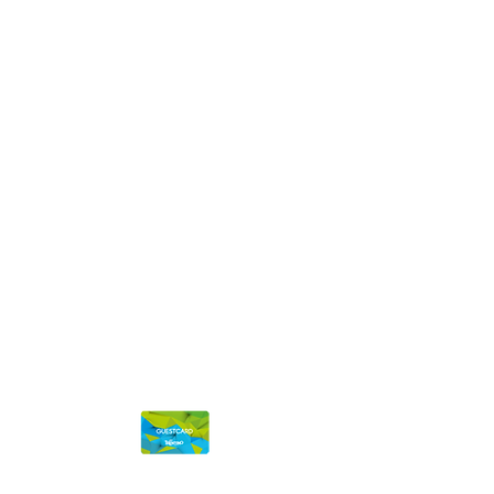
Registered in the Trento Business Register
REA number: TN - 113580
Share capital € 102,808.00 fully paid up
Privacy Policy
|
Credits
|
FAQ
Stazione meteo Val di Fiemme
contact us