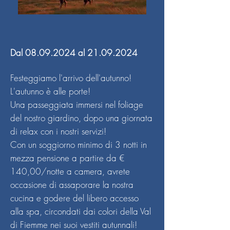
Dal
08.09.2024
al
21.09.2024
Festeggiamo l'arrivo dell'autunno!
L'autunno è alle porte!
Una passeggiata immersi nel foliage
del nostro giardino, dopo una giornata
di relax con i nostri servizi!
Con un soggiorno minimo di 3 notti in
mezza pensione a partire da €
140,00/notte a camera, avrete
occasione di assaporare la nostra
cucina e godere del libero accesso
alla spa, circondati dai colori della Val
di Fiemme nei suoi vestiti autunnali!