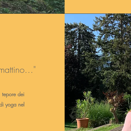
attino..."
l tepore dei
 di yoga nel