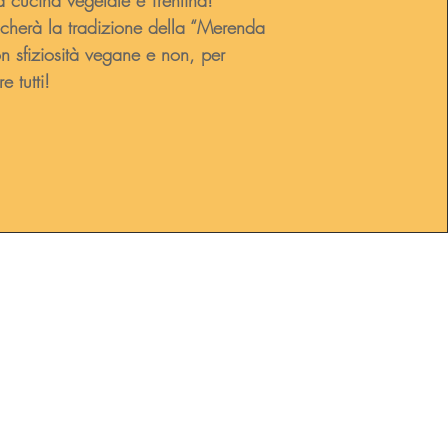
a cucina vegetale e Trentina!
erà la tradizione della “Merenda
n sfiziosità vegane e non, per
e tutti!