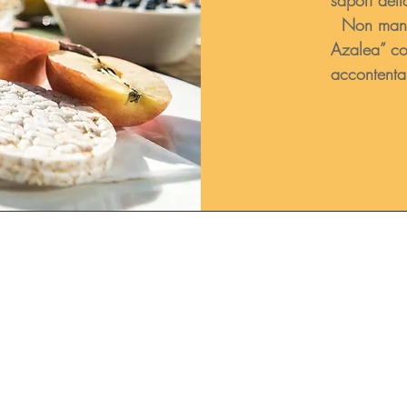
sapori dell
Non manch
Azalea” co
accontentar
info@ecoparkhotelazalea.it
+39 0462 340109
+39 346 849 9336
PARK HOTEL AZALEA SRL
via delle Cesure 1 | 38033 Cavalese (TN)
Italien - Trentino | Umsatzsteuer-
Identifikationsnummer 01063690224