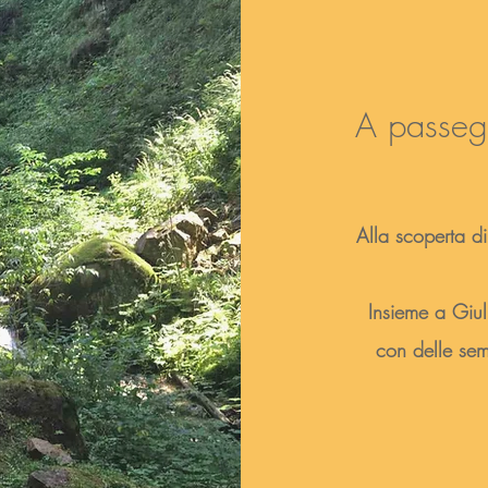
A passegg
Alla scoperta d
Insieme a Giul
con delle sem