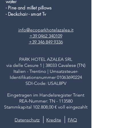
water
- Pine and millet pillows
- Deckchair - smart Tv
info@ecoparkhotelazalea.it
+39 0462 340109
+39 346 849 9336
PARK HOTEL AZALEA SRL
via delle Cesure 1 | 38033 Cavalese (TN)
Italien - Trentino | Umsatzsteuer-
Identifikationsnummer
01063690224
SDI-Code: USAL8PV
Eingetragen im Handelsregister Trient
REA-Nummer: TN - 113580
Stammkapital 102.808,00 € voll eingezahlt
|
|
Datenschutz
Kredite
FAQ