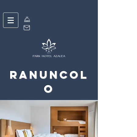
Ranuncol
o