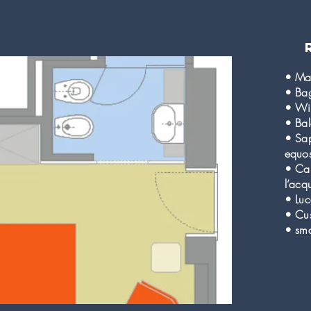
• Mat
• Ba
• Wi-
• Bal
• Sa
equos
• Car
l’acq
• Luc
• Cus
• sma