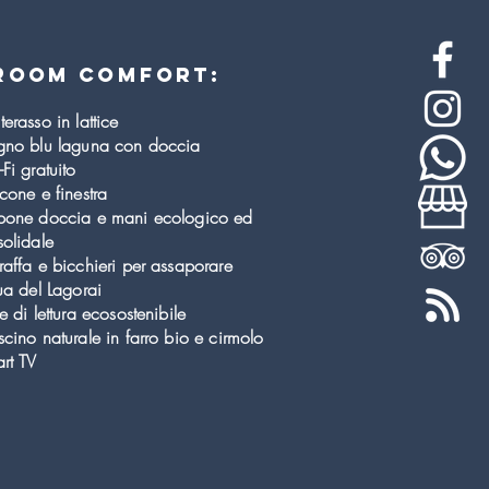
room comfort:
erasso in lattice
gno blu laguna con doccia
Fi gratuito
cone e finestra
pone doccia e mani ecologico ed
olidale
affa e bicchieri per assaporare
ua del Lagorai
e di lettura ecosostenibile
cino naturale in farro bio e cirmolo
rt TV