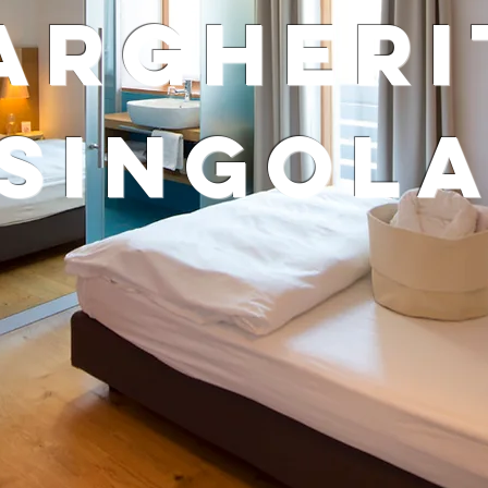
argheri
singol