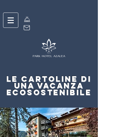
le cartoline di
una vacanza
ecosostenibile