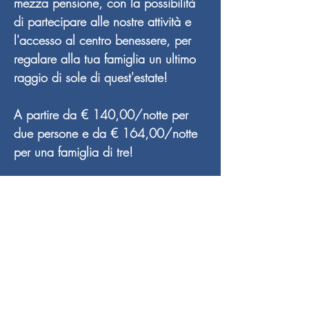
mezza pensione, con la possibilità
di partecipare alle nostre attività e
l'accesso al centro benessere, per
regalare alla tua famiglia un ultimo
raggio di sole di quest'estate!
A partire da € 140,00/notte per
due persone e da € 164,00/notte
per una famiglia di tre!
info@parkhotelazalea.it
+39 0462 340109
+39 346 849 9336
PARK HOTEL AZALEA
di MAXPER s.r.l. (società unipersonale)