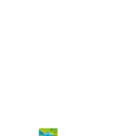
Codice SDI: P62QHVQ
Iscritta al Registro delle imprese di Trento
Numero REA: TN - 113580
Privacy Policy
|
Credits
|
FAQ
Stazione meteo Val di Fiemme
Scopri di più