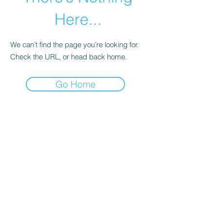
Here...
We can’t find the page you’re looking for.
Check the URL, or head back home.
Go Home
info@parkhotelazalea.it
+39 0462 340109
+39 346 849 9336
PARK HOTEL AZALEA
di MAXPER s.r.l. (società unipersonale)
Via delle Cesure, 1 | 38033 Cavalese (TN)
Italia - Trentino | P. IVA
02711280228