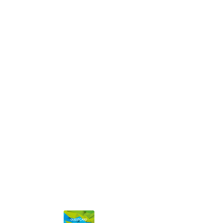
Codice SDI: P62QHVQ
Iscritta al Registro delle imprese di Trento
Numero REA: TN - 113580
Privacy Policy
|
Credits
|
FAQ
Stazione meteo Val di Fiemme
Scopri di più