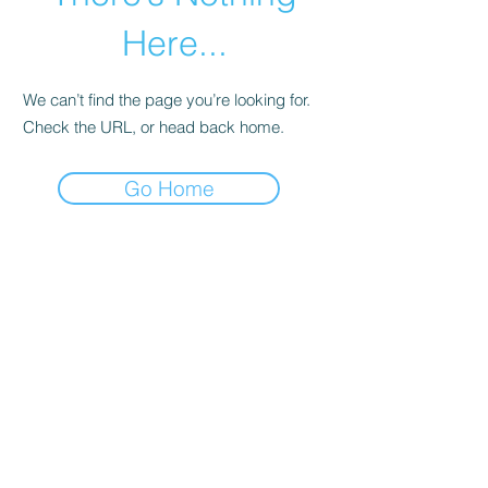
Here...
We can’t find the page you’re looking for.
Check the URL, or head back home.
Go Home
info@parkhotelazalea.it
+39 0462 340109
+39 346 849 9336
PARK HOTEL AZALEA
di MAXPER s.r.l. (società unipersonale)
Via delle Cesure, 1 | 38033 Cavalese (TN)
Italia - Trentino | P. IVA
02711280228