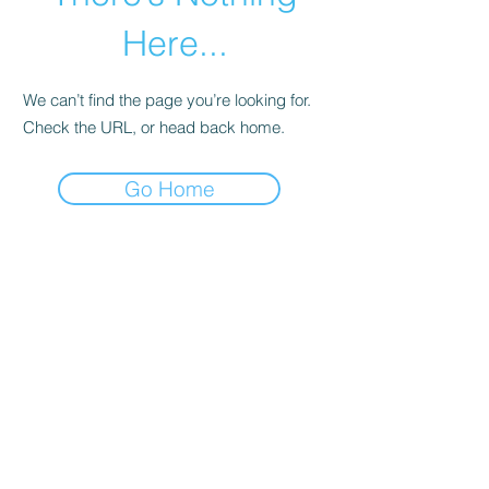
Here...
We can’t find the page you’re looking for.
Check the URL, or head back home.
Go Home
info@parkhotelazalea.it
+39 0462 340109
+39 346 849 9336
PARK HOTEL AZALEA
di MAXPER s.r.l. (società unipersonale)
Via delle Cesure, 1 | 38033 Cavalese (TN)
Italia - Trentino | P. IVA
02711280228