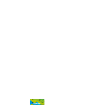
Codice SDI: P62QHVQ
Iscritta al Registro delle imprese di Trento
Numero REA: TN - 113580
Privacy Policy
|
Credits
|
FAQ
Stazione meteo Val di Fiemme
Scopri di più