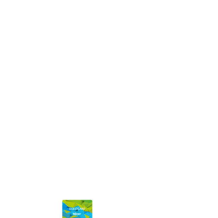
Eingetragen im Handelsregister Trient
REA-Nummer: TN - 113580
Stammkapital 102.808,00 € voll eingezahlt
|
|
Datenschutz
Kredite
FAQ
Stazione meteo Val di Fiemme
Kontaktieren Sie uns