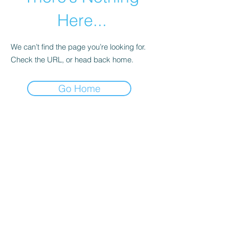
Here...
We can’t find the page you’re looking for.
Check the URL, or head back home.
Go Home
info@ecoparkhotelazalea.it
+39 0462 340109
+39 346 849 9336
PARK HOTEL AZALEA SRL
via delle Cesure 1 | 38033 Cavalese (TN)
Italien - Trentino | Umsatzsteuer-
Identifikationsnummer
01063690224
SDI-Code: USAL8PV