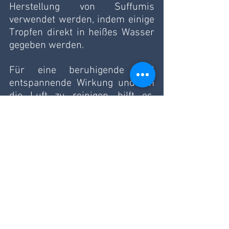
Herstellung von Suffumis 
verwendet werden, indem einige 
Tropfen direkt in heißes Wasser 
gegeben werden.
Für eine beruhigende und 
entspannende Wirkung und um 
die Luft zu reinigen, hilft es, 
einige Tropfen in den Diffusor zu 
geben, um tief durchzuatmen!
Alle ansehen
Aktuelle Beiträge